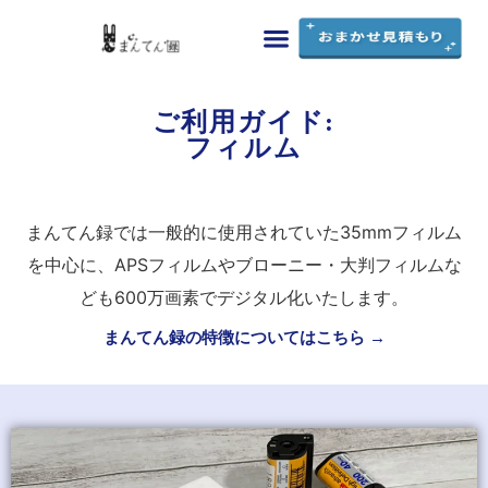
まんてん録の特徴
料金・シミュレーション
ご利用ガイド
よくあるご質問
お問い合わせ
ご利用ガイド:
フィルム
まんてん録では一般的に使用されていた35mmフィルム
を中心に、APSフィルムやブローニー・大判フィルムな
ども600万画素でデジタル化いたします。
まんてん録の特徴についてはこちら →